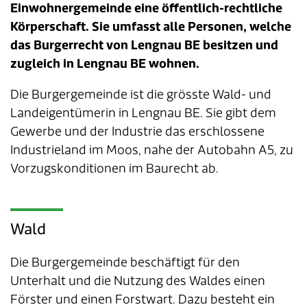
Einwohnergemeinde eine öffentlich-rechtliche
Körperschaft. Sie umfasst alle Personen, welche
Tageselternverein
Gastronomie
Sozialversicherungen
ÖREB-Kataster
Burgergemeinde
Finanzabteilung
Dienstleistungen A-Z
das Burgerrecht von Lengnau BE besitzen und
zugleich in Lengnau BE wohnen.
Vermietung von Freizeitanlagen
Soziales
Kirchgemeinden
Sozialabteilung
Adressverzeichnis
Die Burgergemeinde ist die grösste Wald- und
Veranstaltungsbewilligung
Steuern
Partnergemeinden
Bau- und Planungsabteilung
Kontakt & Öffnungszeiten
Landeigentümerin in Lengnau BE. Sie gibt dem
Gewerbe und der Industrie das erschlossene
Bauen & Planen
Betriebs- und Tiefbauabteilung
Industrieland im Moos, nahe der Autobahn A5, zu
Vorzugskonditionen im Baurecht ab.
Umwelt
Werkhof
Energie & Wasser
Schulverwaltung
Wald
Abfall
Kindertagesstätte
Die Burgergemeinde beschäftigt für den
Tiere
Mitarbeitende
Unterhalt und die Nutzung des Waldes einen
Förster und einen Forstwart. Dazu besteht ein