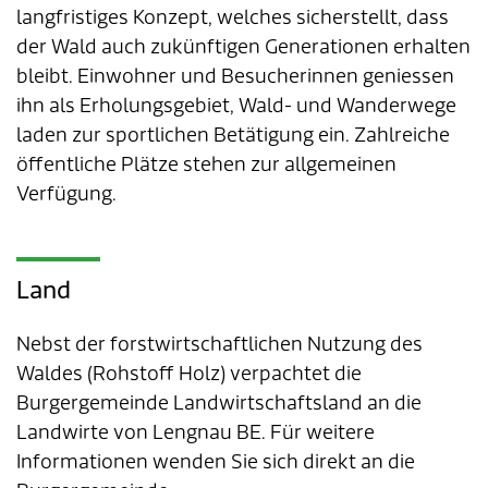
Verkehr & Mobilität
Offene Stellen
langfristiges Konzept, welches sicherstellt, dass
der Wald auch zukünftigen Generationen erhalten
Sicherheit
Schnupperlehre / Lehrstelle
bleibt. Einwohner und Besucherinnen geniessen
ihn als Erholungsgebiet, Wald- und Wanderwege
Über Lengnau
Gemeindenetzwerke
laden zur sportlichen Betätigung ein. Zahlreiche
öffentliche Plätze stehen zur allgemeinen
Wirtschaft
Verfügung.
Land
Nebst der forstwirtschaftlichen Nutzung des
Waldes (Rohstoff Holz) verpachtet die
Burgergemeinde Landwirtschaftsland an die
Landwirte von Lengnau BE. Für weitere
Informationen wenden Sie sich direkt an die