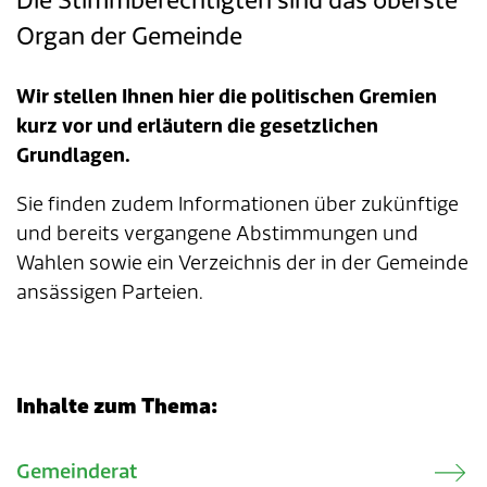
Die Stimmberechtigten sind das oberste
Organ der Gemeinde
Tageselternverein
Gastronomie
Sozialversicherungen
ÖREB-Kataster
Burgergemeinde
Finanzabteilung
Dienstleistungen A-Z
Wir stellen Ihnen hier die politischen Gremien
Vermietung von Freizeitanlagen
Soziales
Kirchgemeinden
Sozialabteilung
Adressverzeichnis
kurz vor und erläutern die gesetzlichen
Grundlagen.
Veranstaltungsbewilligung
Steuern
Partnergemeinden
Bau- und Planungsabteilung
Kontakt & Öffnungszeiten
Sie finden zudem Informationen über zukünftige
Bauen & Planen
Betriebs- und Tiefbauabteilung
und bereits vergangene Abstimmungen und
Wahlen sowie ein Verzeichnis der in der Gemeinde
Umwelt
Werkhof
ansässigen Parteien.
Energie & Wasser
Schulverwaltung
Abfall
Kindertagesstätte
Inhalte zum Thema:
Tiere
Mitarbeitende
Verwandte Inhalte
Gemeinderat