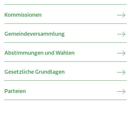
Verkehr & Mobilität
Offene Stellen
Kommissionen
Sicherheit
Schnupperlehre / Lehrstelle
Über Lengnau
Gemeindenetzwerke
Gemeindeversammlung
Wirtschaft
Abstimmungen und Wahlen
Gesetzliche Grundlagen
Parteien