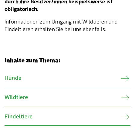
durch ihre Besitzer/innen beispielsweise ist
obligatorisch.
Tageselternverein
Gastronomie
Sozialversicherungen
ÖREB-Kataster
Burgergemeinde
Finanzabteilung
Dienstleistungen A-Z
Informationen zum Umgang mit Wildtieren und
Vermietung von Freizeitanlagen
Soziales
Kirchgemeinden
Sozialabteilung
Adressverzeichnis
Findeltieren erhalten Sie bei uns ebenfalls.
Veranstaltungsbewilligung
Steuern
Partnergemeinden
Bau- und Planungsabteilung
Kontakt & Öffnungszeiten
Bauen & Planen
Betriebs- und Tiefbauabteilung
Inhalte zum Thema:
Umwelt
Werkhof
Verwandte Inhalte
Hunde
Energie & Wasser
Schulverwaltung
Wildtiere
Abfall
Kindertagesstätte
Findeltiere
Tiere
Mitarbeitende