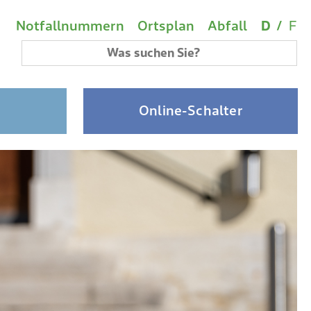
Wichtige Links
Sprach
(A
Metanavigation
Notfallnummern
Ortsplan
Abfall
D
/
F
Suchbegriff
Online-Schalter