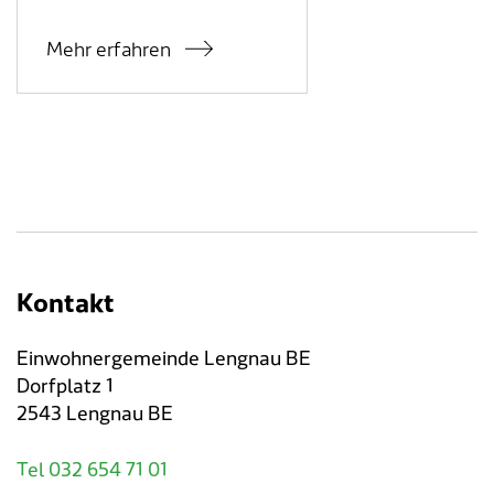
Verkehr & Mobilität
Offene Stellen
Mehr erfahren
Sicherheit
Schnupperlehre / Lehrstelle
Über Lengnau
Gemeindenetzwerke
Wirtschaft
Kontakt
Einwohnergemeinde Lengnau BE
Dorfplatz 1
2543 Lengnau BE
Tel 032 654 71 01