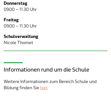
Verkehr & Mobilität
Offene Stellen
Donnerstag
09.00 – 11.30 Uhr
Sicherheit
Schnupperlehre / Lehrstelle
Freitag
09.00 – 11.30 Uhr
Über Lengnau
Gemeindenetzwerke
Schulverwaltung
Wirtschaft
Nicole Thomet
Informationen rund um die Schule
Weitere Informationen zum Bereich Schule und
Bildung finden Sie
hier.