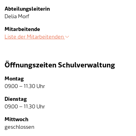
Abteilungsleiterin
Tageselternverein
Gastronomie
Sozialversicherungen
ÖREB-Kataster
Burgergemeinde
Finanzabteilung
Dienstleistungen A-Z
Delia Morf
Mitarbeitende
Vermietung von Freizeitanlagen
Soziales
Kirchgemeinden
Sozialabteilung
Adressverzeichnis
Liste der Mitarbeitenden
Veranstaltungsbewilligung
Steuern
Partnergemeinden
Bau- und Planungsabteilung
Kontakt & Öffnungszeiten
Bauen & Planen
Betriebs- und Tiefbauabteilung
Öffnungszeiten Schulverwaltung
Umwelt
Werkhof
Montag
09.00 – 11.30 Uhr
Energie & Wasser
Schulverwaltung
Dienstag
Abfall
Kindertagesstätte
09.00 – 11.30 Uhr
Mittwoch
Tiere
Mitarbeitende
geschlossen