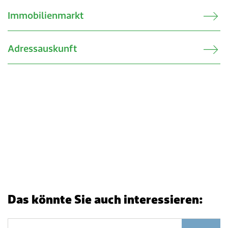
Verkehr & Mobilität
Offene Stellen
Immobilienmarkt
Sicherheit
Schnupperlehre / Lehrstelle
Adressauskunft
Über Lengnau
Gemeindenetzwerke
Wirtschaft
Das könnte Sie auch interessieren: