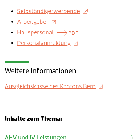
Verkehr & Mobilität
Offene Stellen
Selbständigerwerbende
Sicherheit
Schnupperlehre / Lehrstelle
Arbeitgeber
Hauspersonal
Über Lengnau
Gemeindenetzwerke
Personalanmeldung
Wirtschaft
Weitere Informationen
Ausgleichskasse des Kantons Bern
Inhalte zum Thema:
Verwandte Inhalte
AHV und IV Leistungen