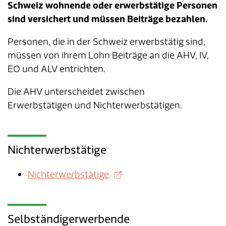
Schweiz wohnende oder erwerbstätige Personen
sind versichert und müssen Beiträge bezahlen.
Tageselternverein
Gastronomie
Sozialversicherungen
ÖREB-Kataster
Burgergemeinde
Finanzabteilung
Dienstleistungen A-Z
Personen, die in der Schweiz erwerbstätig sind,
Vermietung von Freizeitanlagen
Soziales
Kirchgemeinden
Sozialabteilung
Adressverzeichnis
müssen von ihrem Lohn Beiträge an die AHV, IV,
EO und ALV entrichten.
Veranstaltungsbewilligung
Steuern
Partnergemeinden
Bau- und Planungsabteilung
Kontakt & Öffnungszeiten
Die AHV unterscheidet zwischen
Bauen & Planen
Betriebs- und Tiefbauabteilung
Erwerbstätigen und Nichterwerbstätigen.
Umwelt
Werkhof
Nichterwerbstätige
Energie & Wasser
Schulverwaltung
Nichterwerbstätige
Abfall
Kindertagesstätte
Tiere
Mitarbeitende
Selbständigerwerbende