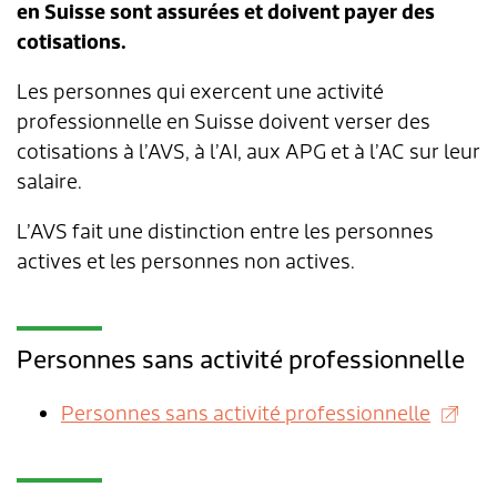
en Suisse sont assurées et doivent payer des
cotisations.
Aménagement du territoire & planification
Association des parents d'accueil
Gastronomie
Assurances sociales
Paroisses
Département des finances
Services de A à Z
locale
Les personnes qui exercent une activité
Location d'installations de loisirs
Affaires sociales
Communes partenaires
Service social
Répertoire d'adresses
professionnelle en Suisse doivent verser des
Cadastre RDPPF
cotisations à l’AVS, à l’AI, aux APG et à l’AC sur leur
Autorisation d'événements
Impôts
Lengnauer Notizen
Dép. de la construction et des travaux
Contact & heures d'ouverture
salaire.
Construire & planifier
Dép. de l'exploitation et du génie civil
L’AVS fait une distinction entre les personnes
actives et les personnes non actives.
Environnement
Centre d'entretien
Energie & eau
Administration scolaire
Personnes sans activité professionnelle
Déchets
Garderie d'enfants
Personnes sans activité professionnelle
Animaux
Collaborateurs