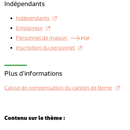
Transports & mobilité
Postes vacants
Indépendants
Sécurité
Stage / apprentissage
Indépendants
Employeur
A propos de Lengnau
Réseaux de communes
Personnel de maison
Economie
Inscription du personnel
Plus d’informations
Caisse de compensation du canton de Berne
Contenu sur le thème :