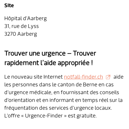
Transports & mobilité
Postes vacants
Site
Sécurité
Stage / apprentissage
Hôpital d’Aarberg
31, rue de Lyss
A propos de Lengnau
Réseaux de communes
3270 Aarberg
Economie
Trouver une urgence – Trouver
rapidement l’aide appropriée !
Le nouveau site Internet
notfall-finder.ch
aide
les personnes dans le canton de Berne
en cas
d’urgence médicale, en fournissant des conseils
d’orientation et en informant en temps réel sur la
fréquentation des services d’urgence locaux.
L’offre « Urgence-Finder » est gratuite.