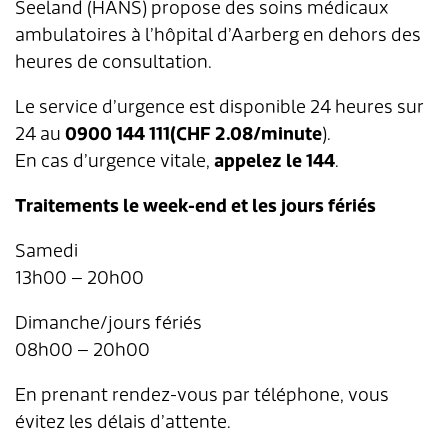
Seeland (HANS) propose des soins médicaux
ambulatoires à l’hôpital d’Aarberg en dehors des
Aménagement du territoire & planification
Association des parents d'accueil
Gastronomie
Assurances sociales
Paroisses
Département des finances
Services de A à Z
heures de consultation.
locale
Location d'installations de loisirs
Affaires sociales
Communes partenaires
Service social
Répertoire d'adresses
Le service d’urgence est disponible 24 heures sur
Cadastre RDPPF
24 au
0900 144 111
(CHF 2.08/minute
).
Autorisation d'événements
Impôts
Lengnauer Notizen
Dép. de la construction et des travaux
Contact & heures d'ouverture
En cas d’urgence vitale,
appelez le 144
.
Construire & planifier
Dép. de l'exploitation et du génie civil
Traitements le week-end et les jours fériés
Environnement
Centre d'entretien
Samedi
13h00 – 20h00
Energie & eau
Administration scolaire
Dimanche/jours fériés
08h00 – 20h00
Déchets
Garderie d'enfants
En prenant rendez-vous par téléphone, vous
Animaux
Collaborateurs
évitez les délais d’attente.