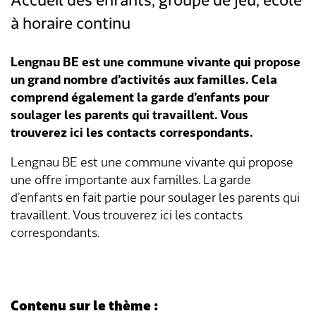
Accueil des enfants, groupe de jeu, école
à horaire continu
Aménagement du territoire & planification
Association des parents d'accueil
Gastronomie
Assurances sociales
Paroisses
Département des finances
Services de A à Z
locale
Lengnau BE est une commune vivante qui propose
Location d'installations de loisirs
Affaires sociales
Communes partenaires
Service social
Répertoire d'adresses
un grand nombre d’activités aux familles. Cela
Cadastre RDPPF
comprend également la garde d’enfants pour
Autorisation d'événements
Impôts
Lengnauer Notizen
Dép. de la construction et des travaux
Contact & heures d'ouverture
soulager les parents qui travaillent. Vous
trouverez ici les contacts correspondants.
Construire & planifier
Dép. de l'exploitation et du génie civil
Lengnau BE est une commune vivante qui propose
Environnement
Centre d'entretien
une offre importante aux familles. La garde
d’enfants en fait partie pour soulager les parents qui
Energie & eau
Administration scolaire
travaillent. Vous trouverez ici les contacts
correspondants.
Déchets
Garderie d'enfants
Animaux
Collaborateurs
Contenu sur le thème :