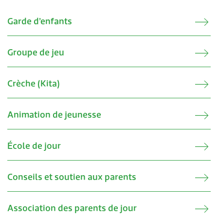
Transports & mobilité
Postes vacants
Verwandte Inhalte
Garde d’enfants
Sécurité
Stage / apprentissage
A propos de Lengnau
Réseaux de communes
Groupe de jeu
Economie
Crèche (Kita)
Animation de jeunesse
École de jour
Conseils et soutien aux parents
Association des parents de jour