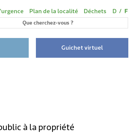
rtants
Choix d
(A
vigation
'urgence
Plan de la localité
Déchets
D
/
F
 de mots-clés
Guichet virtuel
public à la propriété