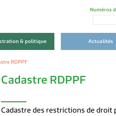
Liens impo
Méta-na
Numéros d
Recherche
tration & politique
Actualités
astre RDPPF
Cadastre RDPPF
Skip
to
content
Cadastre des restrictions de droit 