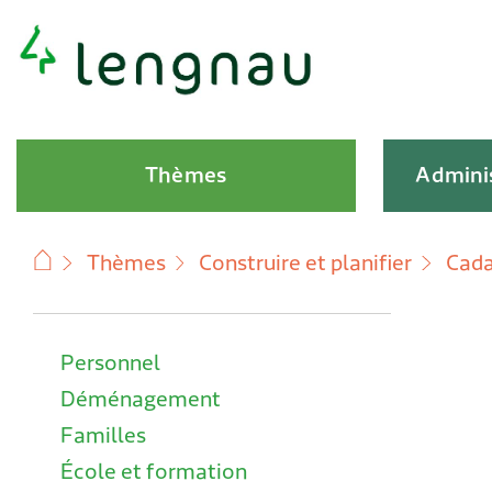
Navigation rapide
Hauptnavigation
Thèmes
Adminis
Thèmes
Construire et planifier
Cad
Subnavigation
Personnel
Déménagement
Familles
École et formation