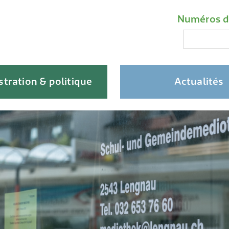
Liens impo
Méta-na
Numéros d
Recherche
tration & politique
Actualités