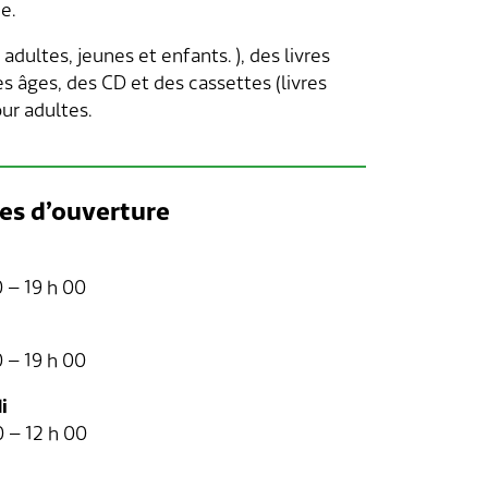
e.
ultes, jeunes et enfants. ), des livres
es âges, des CD et des cassettes (livres
our adultes.
es d’ouverture
0 – 19 h 00
0 – 19 h 00
i
0 – 12 h 00