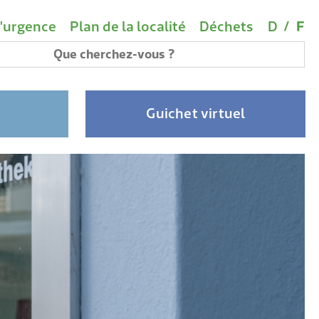
rtants
Choix d
(A
vigation
'urgence
Plan de la localité
Déchets
D
/
F
 de mots-clés
Guichet virtuel