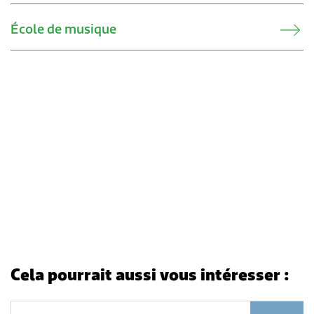
Transports & mobilité
Postes vacants
École de musique
Sécurité
Stage / apprentissage
A propos de Lengnau
Réseaux de communes
Economie
Cela pourrait aussi vous intéresser :