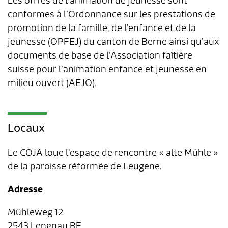
Les offres de l’animation de jeunesse sont
conformes à l’Ordonnance sur les prestations de
Aménagement du territoire & planification
Association des parents d'accueil
Gastronomie
Assurances sociales
Paroisses
Département des finances
Services de A à Z
promotion de la famille, de l’enfance et de la
locale
jeunesse (OPFEJ) du canton de Berne ainsi qu’aux
Location d'installations de loisirs
Affaires sociales
Communes partenaires
Service social
Répertoire d'adresses
documents de base de l’Association faîtière
Cadastre RDPPF
suisse pour l’animation enfance et jeunesse en
Autorisation d'événements
Impôts
Lengnauer Notizen
Dép. de la construction et des travaux
Contact & heures d'ouverture
milieu ouvert (AEJO).
Construire & planifier
Dép. de l'exploitation et du génie civil
Locaux
Environnement
Centre d'entretien
Energie & eau
Administration scolaire
Le COJA loue l’espace de rencontre « alte Mühle »
de la paroisse réformée de Leugene.
Déchets
Garderie d'enfants
Adresse
Animaux
Collaborateurs
Mühleweg 12
2543 Lengnau BE