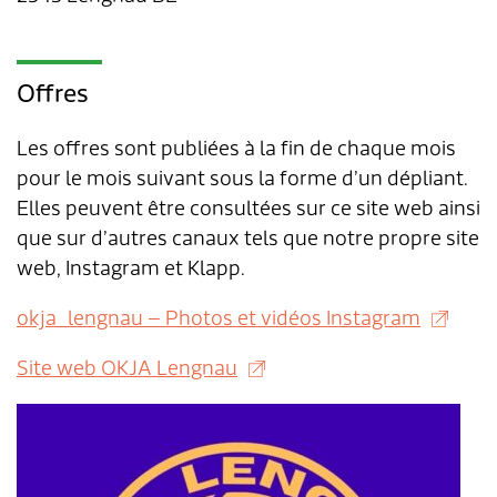
Transports & mobilité
Postes vacants
Sécurité
Stage / apprentissage
Offres
A propos de Lengnau
Réseaux de communes
Les offres sont publiées à la fin de chaque mois
Economie
pour le mois suivant sous la forme d’un dépliant.
Elles peuvent être consultées sur ce site web ainsi
que sur d’autres canaux tels que notre propre site
web, Instagram et Klapp.
okja_lengnau – Photos et vidéos Instagram
Site web OKJA Lengnau