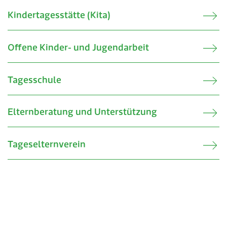
Verkehr & Mobilität
Offene Stellen
Kindertagesstätte (Kita)
Sicherheit
Schnupperlehre / Lehrstelle
Offene Kinder- und Jugendarbeit
Über Lengnau
Gemeindenetzwerke
Tagesschule
Wirtschaft
Elternberatung und Unterstützung
Tageselternverein