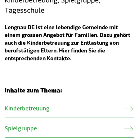
Kinderbetreuung, Spielgruppe,
Tagesschule
Tageselternverein
Gastronomie
Sozialversicherungen
ÖREB-Kataster
Burgergemeinde
Finanzabteilung
Dienstleistungen A-Z
Lengnau BE ist eine lebendige Gemeinde mit
Vermietung von Freizeitanlagen
Soziales
Kirchgemeinden
Sozialabteilung
Adressverzeichnis
einem grossen Angebot für Familien. Dazu gehört
auch die Kinderbetreuung zur Entlastung von
Veranstaltungsbewilligung
Steuern
Partnergemeinden
Bau- und Planungsabteilung
Kontakt & Öffnungszeiten
berufstätigen Eltern. Hier finden Sie die
entsprechenden Kontakte.
Bauen & Planen
Betriebs- und Tiefbauabteilung
Umwelt
Werkhof
Inhalte zum Thema:
Energie & Wasser
Schulverwaltung
Verwandte Inhalte
Kinderbetreuung
Abfall
Kindertagesstätte
Tiere
Mitarbeitende
Spielgruppe