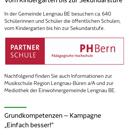
Vom Kindergarten bis zur Sekundarstufe
Tageselternverein
Gastronomie
Sozialversicherungen
ÖREB-Kataster
Burgergemeinde
Finanzabteilung
Dienstleistungen A-Z
In der Gemeinde Lengnau BE besuchen ca. 640
Schülerinnen und Schüler die öffentlichen Schulen,
Vermietung von Freizeitanlagen
Soziales
Kirchgemeinden
Sozialabteilung
Adressverzeichnis
vom Kindergarten bis hin zur Sekundarstufe.
Veranstaltungsbewilligung
Steuern
Partnergemeinden
Bau- und Planungsabteilung
Kontakt & Öffnungszeiten
Bauen & Planen
Betriebs- und Tiefbauabteilung
Umwelt
Werkhof
Nachfolgend finden Sie auch Informationen zur
Musikschule Region Lengnau-Büren a/A und zur
Energie & Wasser
Schulverwaltung
Mediothek der Einwohnergemeinde Lengnau BE.
Abfall
Kindertagesstätte
Grundkompetenzen – Kampagne
Tiere
Mitarbeitende
„Einfach besser!“