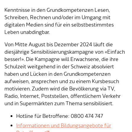
Verkehr & Mobilität
Offene Stellen
Kenntnisse in den Grundkompetenzen Lesen,
Sicherheit
Schnupperlehre / Lehrstelle
Schreiben, Rechnen und/oder im Umgang mit
digitalen Medien sind für ein selbstbestimmtes
Über Lengnau
Gemeindenetzwerke
Leben unabdingbar.
Von Mitte August bis Dezember 2024 läuft die
Wirtschaft
diesjährige Sensibilisierungskampagne von «Einfach
besser!». Die Kampagne will Erwachsene, die ihre
Schulzeit weitgehend in der Schweiz absolviert
haben und Lücken in den Grundkompetenzen
aufweisen, ansprechen und zu einem Kursbesuch
motivieren. Zudem wird die Bevölkerung via TV,
Radio, Internet, Poststellen, öffentlichem Verkehr
und in Supermärkten zum Thema sensibilisiert.
Hotline für Betroffene: 0800 474 747
Informationen und Bildungsangebote für