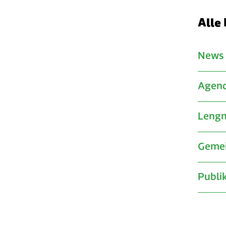
Alle 
News
Agen
Lengn
Gemei
Publi