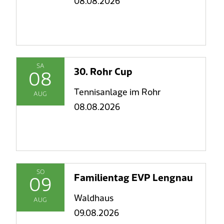
08.08.2026
SA
30. Rohr Cup
08
Tennisanlage im Rohr
AUG
08.08.2026
SO
Familientag EVP Lengnau
09
Waldhaus
AUG
09.08.2026