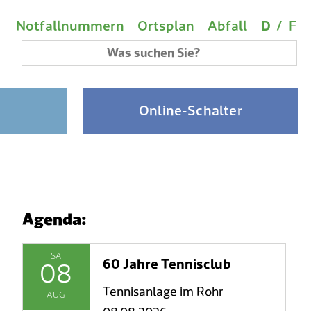
Wichtige Links
Sprach
(A
Metanavigation
Notfallnummern
Ortsplan
Abfall
D
/
F
Suchbegriff
Online-Schalter
Agenda:
SA
60 Jahre Tennisclub
08
Tennisanlage im Rohr
AUG