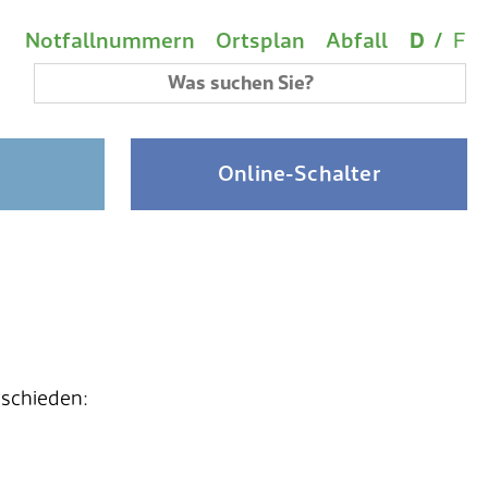
Wichtige Links
Sprach
(A
Metanavigation
Notfallnummern
Ortsplan
Abfall
D
/
F
Suchbegriff
Online-Schalter
rschieden: