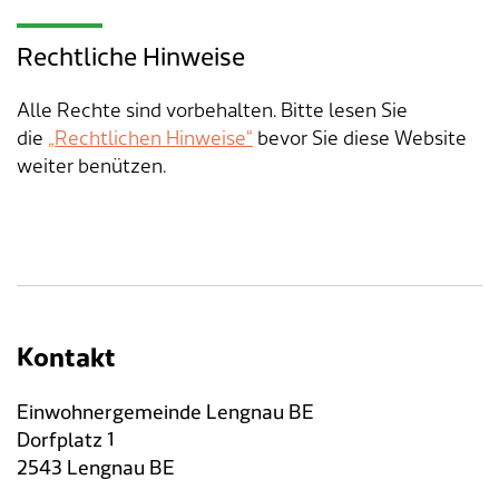
Verkehr & Mobilität
Offene Stellen
Rechtliche Hinweise
Sicherheit
Schnupperlehre / Lehrstelle
Alle Rechte sind vorbehalten. Bitte lesen Sie
Über Lengnau
Gemeindenetzwerke
die
„Rechtlichen Hinweise“
bevor Sie diese Website
weiter benützen.
Wirtschaft
Kontakt
Einwohnergemeinde Lengnau BE
Dorfplatz 1
2543 Lengnau BE