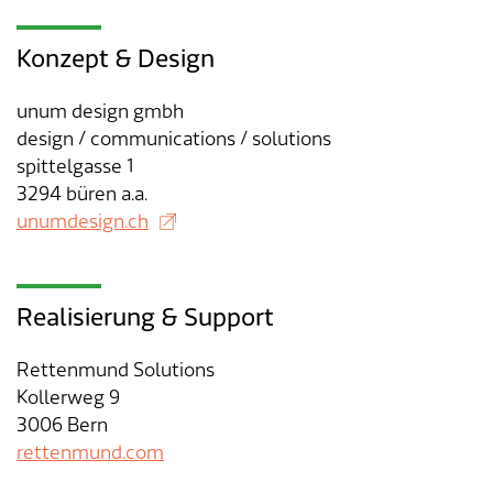
Tageselternverein
Gastronomie
Sozialversicherungen
ÖREB-Kataster
Burgergemeinde
Finanzabteilung
Dienstleistungen A-Z
Konzept & Design
Vermietung von Freizeitanlagen
Soziales
Kirchgemeinden
Sozialabteilung
Adressverzeichnis
unum design gmbh
design / communications / solutions
Veranstaltungsbewilligung
Steuern
Partnergemeinden
Bau- und Planungsabteilung
Kontakt & Öffnungszeiten
spittelgasse 1
3294 büren a.a.
Bauen & Planen
Betriebs- und Tiefbauabteilung
unumdesign.ch
Umwelt
Werkhof
Realisierung & Support
Energie & Wasser
Schulverwaltung
Rettenmund Solutions
Abfall
Kindertagesstätte
Kollerweg 9
3006 Bern
Tiere
Mitarbeitende
rettenmund.com