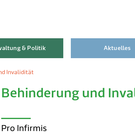
altung & Politik
Aktuelles
d Invalidität
Behinderung und Inval
Skip
to
content
Pro Infirmis