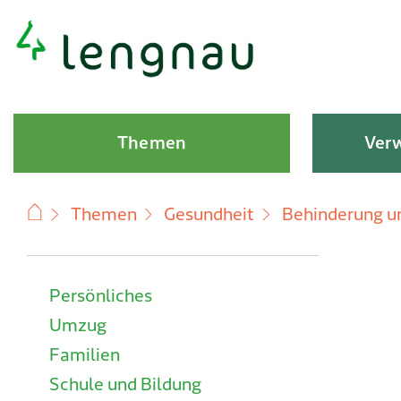
Schnellnavigation
Hauptnavigation
Themen
Verw
Themen
Gesundheit
Behinderung un
Subnavigation
Persönliches
Umzug
Familien
Schule und Bildung