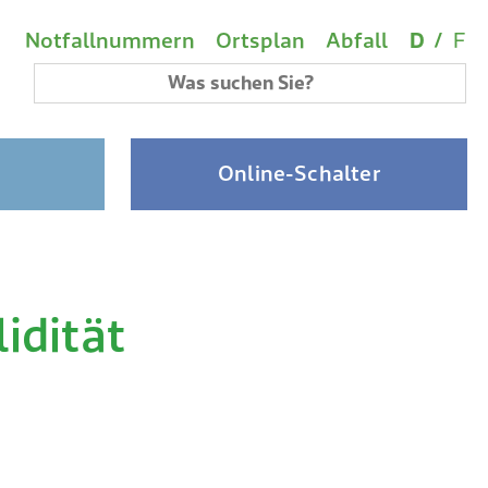
Wichtige Links
Sprach
(A
Metanavigation
Notfallnummern
Ortsplan
Abfall
D
/
F
Suchbegriff
Online-Schalter
idität