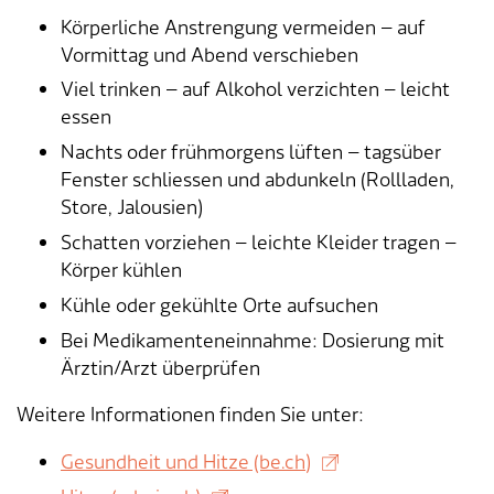
Verkehr & Mobilität
Offene Stellen
Körperliche Anstrengung vermeiden – auf
Vormittag und Abend verschieben
Sicherheit
Schnupperlehre / Lehrstelle
Viel trinken – auf Alkohol verzichten – leicht
essen
Über Lengnau
Gemeindenetzwerke
Nachts oder frühmorgens lüften – tagsüber
Wirtschaft
Fenster schliessen und abdunkeln (Rollladen,
Store, Jalousien)
Schatten vorziehen – leichte Kleider tragen –
Körper kühlen
Kühle oder gekühlte Orte aufsuchen
Bei Medikamenteneinnahme: Dosierung mit
Ärztin/Arzt überprüfen
Weitere Informationen finden Sie unter:
Gesundheit und Hitze (be.ch)