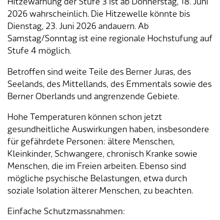
Hitzewarnung der Stufe 3 ist ab Donnerstag, 18. Juni
2026 wahrscheinlich. Die Hitzewelle könnte bis
Tageselternverein
Gastronomie
Sozialversicherungen
ÖREB-Kataster
Burgergemeinde
Finanzabteilung
Dienstleistungen A-Z
Dienstag, 23. Juni 2026 andauern. Ab
Samstag/Sonntag ist eine regionale Hochstufung auf
Vermietung von Freizeitanlagen
Soziales
Kirchgemeinden
Sozialabteilung
Adressverzeichnis
Stufe 4 möglich.
Betroffen sind weite Teile des Berner Juras, des
Veranstaltungsbewilligung
Steuern
Partnergemeinden
Bau- und Planungsabteilung
Kontakt & Öffnungszeiten
Seelands, des Mittellands, des Emmentals sowie des
Berner Oberlands und angrenzende Gebiete.
Bauen & Planen
Betriebs- und Tiefbauabteilung
Hohe Temperaturen können schon jetzt
Umwelt
Werkhof
gesundheitliche Auswirkungen haben, insbesondere
für gefährdete Personen: ältere Menschen,
Energie & Wasser
Schulverwaltung
Kleinkinder, Schwangere, chronisch Kranke sowie
Menschen, die im Freien arbeiten. Ebenso sind
Abfall
Kindertagesstätte
mögliche psychische Belastungen, etwa durch
soziale Isolation älterer Menschen, zu beachten.
Tiere
Mitarbeitende
Einfache Schutzmassnahmen: