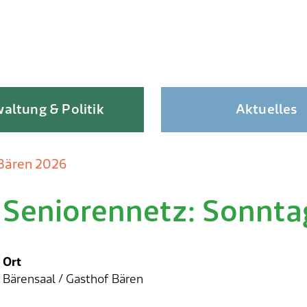
altung & Politik
Aktuelles
 Bären 2026
Seniorennetz: Sonnta
Skip
to
content
Ort
Bärensaal / Gasthof Bären