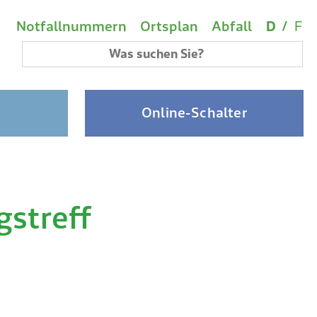
Wichtige Links
Sprach
(A
Metanavigation
Notfallnummern
Ortsplan
Abfall
D
/
F
Suchbegriff
Online-Schalter
gstreff