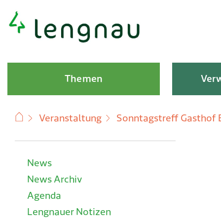
Schnellnavigation
Hauptnavigation
Themen
Verw
Veranstaltung
Sonntagstreff Gasthof
Subnavigation
News
News Archiv
Agenda
Lengnauer Notizen