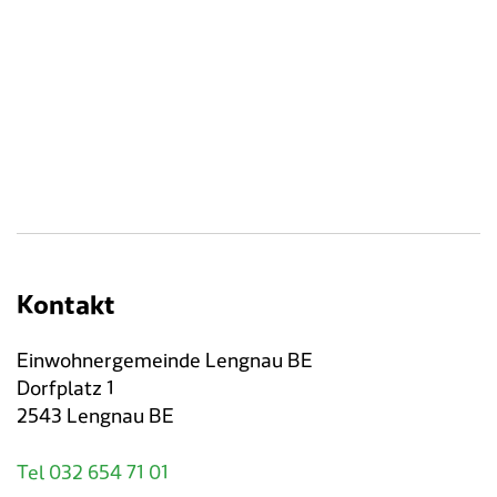
Verkehr & Mobilität
Offene Stellen
Sicherheit
Schnupperlehre / Lehrstelle
Über Lengnau
Gemeindenetzwerke
Wirtschaft
Kontakt
Einwohnergemeinde Lengnau BE
Dorfplatz 1
2543 Lengnau BE
Tel 032 654 71 01