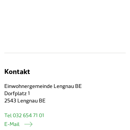
Verkehr & Mobilität
Offene Stellen
Sicherheit
Schnupperlehre / Lehrstelle
Über Lengnau
Gemeindenetzwerke
Wirtschaft
Kontakt
Einwohnergemeinde Lengnau BE
Dorfplatz 1
2543 Lengnau BE
Tel 032 654 71 01
E-Mail