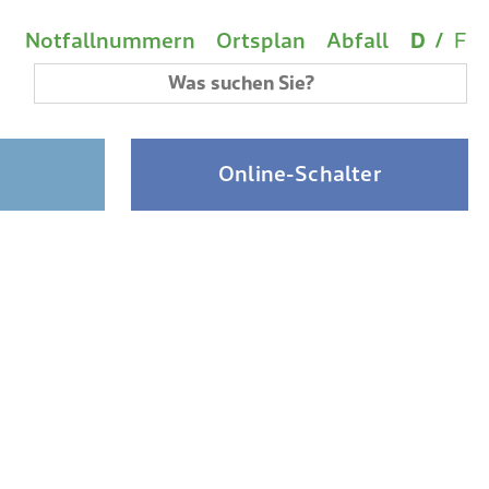
Wichtige Links
Sprach
(A
Metanavigation
Notfallnummern
Ortsplan
Abfall
D
/
F
Suchbegriff
Online-Schalter