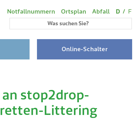
Wichtige Links
Sprach
(A
Metanavigation
Notfallnummern
Ortsplan
Abfall
D
/
F
Suchbegriff
Online-Schalter
h an stop2drop-
etten-Littering