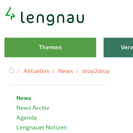
Schnellnavigation
Hauptnavigation
Themen
Verw
Aktuelles
News
stop2drop
Subnavigation
News
News Archiv
Agenda
Lengnauer Notizen