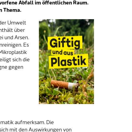
orfene Abfall im öffentlichen Raum.
in Thema.
 der Umwelt
nthält über
ei und Arsen.
nreinigen. Es
Mikroplastik
ligt sich die
gne gegen
ematik aufmerksam. Die
sich mit den Auswirkungen von