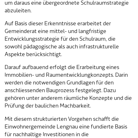
Verkehr & Mobilität
Offene Stellen
um daraus eine übergeordnete Schulraumstrategie
abzuleiten.
Sicherheit
Schnupperlehre / Lehrstelle
Auf Basis dieser Erkenntnisse erarbeitet der
Gemeinderat eine mittel- und langfristige
Über Lengnau
Gemeindenetzwerke
Entwicklungsstrategie für den Schulraum, die
sowohl pädagogische als auch infrastrukturelle
Wirtschaft
Aspekte berücksichtigt.
Darauf aufbauend erfolgt die Erarbeitung eines
Immobilien- und Raumentwicklungkonzepts. Darin
werden die notwendigen Grundlagen für den
anschliessenden Bauprozess festgelegt. Dazu
gehören unter anderem räumliche Konzepte und die
Prüfung der baulichen Machbarkeit.
Mit diesem strukturierten Vorgehen schafft die
Einwohnergemeinde Lengnau eine fundierte Basis
für nachhaltige Investitionen in die