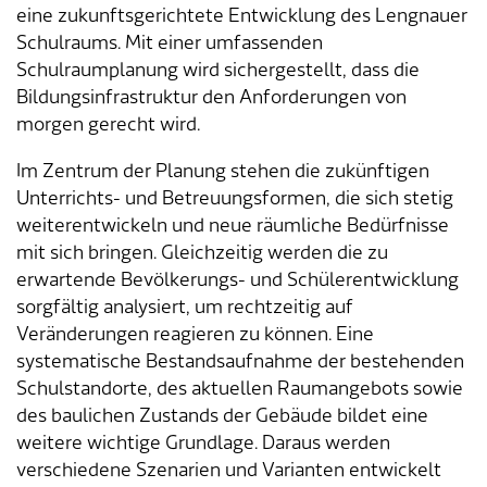
eine zukunftsgerichtete Entwicklung des Lengnauer
Schulraums. Mit einer umfassenden
Tageselternverein
Gastronomie
Sozialversicherungen
ÖREB-Kataster
Burgergemeinde
Finanzabteilung
Dienstleistungen A-Z
Schulraumplanung wird sichergestellt, dass die
Bildungsinfrastruktur den Anforderungen von
Vermietung von Freizeitanlagen
Soziales
Kirchgemeinden
Sozialabteilung
Adressverzeichnis
morgen gerecht wird.
Veranstaltungsbewilligung
Steuern
Partnergemeinden
Bau- und Planungsabteilung
Kontakt & Öffnungszeiten
Im Zentrum der Planung stehen die zukünftigen
Unterrichts- und Betreuungsformen, die sich stetig
Bauen & Planen
Betriebs- und Tiefbauabteilung
weiterentwickeln und neue räumliche Bedürfnisse
mit sich bringen. Gleichzeitig werden die zu
Umwelt
Werkhof
erwartende Bevölkerungs- und Schülerentwicklung
sorgfältig analysiert, um rechtzeitig auf
Energie & Wasser
Schulverwaltung
Veränderungen reagieren zu können. Eine
systematische Bestandsaufnahme der bestehenden
Abfall
Kindertagesstätte
Schulstandorte, des aktuellen Raumangebots sowie
des baulichen Zustands der Gebäude bildet eine
Tiere
Mitarbeitende
weitere wichtige Grundlage. Daraus werden
verschiedene Szenarien und Varianten entwickelt