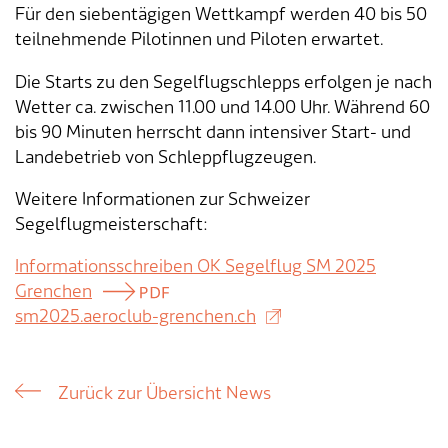
Für den siebentägigen Wettkampf werden 40 bis 50
teilnehmende Pilotinnen und Piloten erwartet.
Tageselternverein
Gastronomie
Sozialversicherungen
ÖREB-Kataster
Burgergemeinde
Finanzabteilung
Dienstleistungen A-Z
Die Starts zu den Segelflugschlepps erfolgen je nach
Vermietung von Freizeitanlagen
Soziales
Kirchgemeinden
Sozialabteilung
Adressverzeichnis
Wetter ca. zwischen 11.00 und 14.00 Uhr. Während 60
bis 90 Minuten herrscht dann intensiver Start- und
Veranstaltungsbewilligung
Steuern
Partnergemeinden
Bau- und Planungsabteilung
Kontakt & Öffnungszeiten
Landebetrieb von Schleppflugzeugen.
Bauen & Planen
Betriebs- und Tiefbauabteilung
Weitere Informationen zur Schweizer
Segelflugmeisterschaft:
Umwelt
Werkhof
Informationsschreiben OK Segelflug SM 2025
Grenchen
Energie & Wasser
Schulverwaltung
sm2025.aeroclub-grenchen.ch
Abfall
Kindertagesstätte
Zurück zur Übersicht News
Tiere
Mitarbeitende