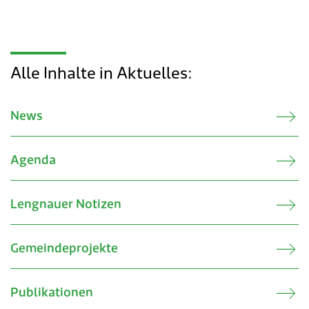
Verkehr & Mobilität
Offene Stellen
Sicherheit
Schnupperlehre / Lehrstelle
Alle Inhalte in Aktuelles:
Über Lengnau
Gemeindenetzwerke
Wirtschaft
News
Agenda
Lengnauer Notizen
Gemeindeprojekte
Publikationen