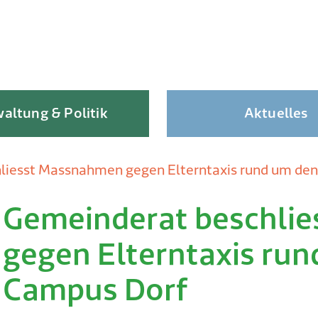
altung & Politik
Aktuelles
liesst Massnahmen gegen Elterntaxis rund um de
Gemeinderat beschli
Skip
to
gegen Elterntaxis ru
content
Campus Dorf