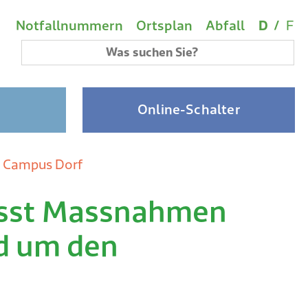
Wichtige Links
Sprach
(A
Metanavigation
Notfallnummern
Ortsplan
Abfall
D
/
F
Suchbegriff
Online-Schalter
n Campus Dorf
esst Massnahmen
nd um den