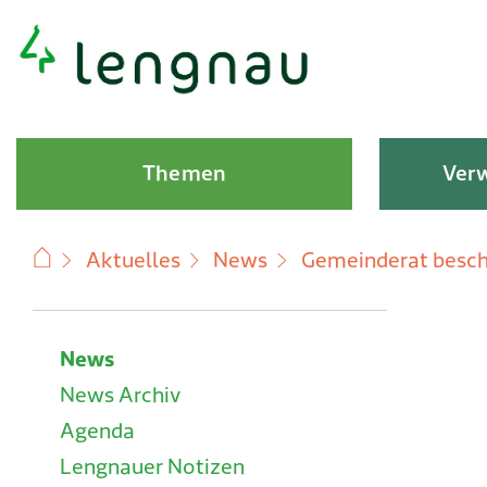
Schnellnavigation
Hauptnavigation
Themen
Verw
Aktuelles
News
Gemeinderat besch
Subnavigation
News
News Archiv
Agenda
Lengnauer Notizen