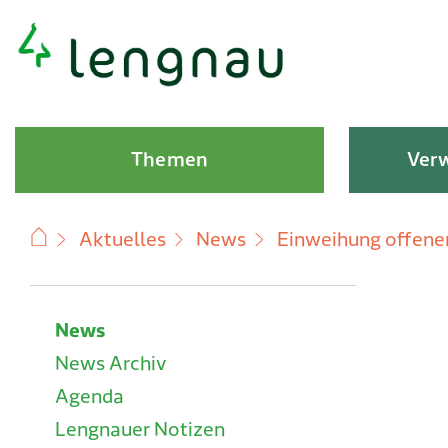
Schnellnavigation
Hauptnavigation
Themen
Verw
Aktuelles
News
Einweihung offene
Subnavigation
News
News Archiv
Agenda
Lengnauer Notizen