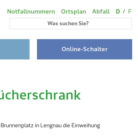
Wichtige Links
Sprach
(A
Metanavigation
Notfallnummern
Ortsplan
Abfall
D
/
F
Suchbegriff
Online-Schalter
ücherschrank
 Brunnenplatz in Lengnau die Einweihung