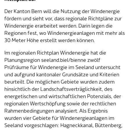
Der Kanton Bern will die Nutzung der Windenergie
Tageselternverein
Gastronomie
Sozialversicherungen
ÖREB-Kataster
Burgergemeinde
Finanzabteilung
Dienstleistungen A-Z
fördern und sieht vor, dass regionale Richtpläne zur
Windenergie erarbeitet werden. Darin legen die
Vermietung von Freizeitanlagen
Soziales
Kirchgemeinden
Sozialabteilung
Adressverzeichnis
Regionen fest, wo Windenergieanlagen mit mehr als
30 Meter Höhe erstellt werden können.
Veranstaltungsbewilligung
Steuern
Partnergemeinden
Bau- und Planungsabteilung
Kontakt & Öffnungszeiten
Im regionalen Richtplan Windenergie hat die
Bauen & Planen
Betriebs- und Tiefbauabteilung
Planungsregion seeland.biel/bienne zwölf
Prüfräume für Windenergie im Seeland untersucht
Umwelt
Werkhof
und aufgrund kantonaler Grundsätze und Kriterien
beurteilt. Die möglichen Gebiete wurden zudem
Energie & Wasser
Schulverwaltung
hinsichtlich der Landschaftsverträglichkeit, des
energetischen und wirtschaftlichen Potenzials, der
Abfall
Kindertagesstätte
regionalen Wertschöpfung sowie der rechtlichen
Rahmenbedingungen analysiert. Als Ergebnis
Tiere
Mitarbeitende
wurden vier Gebiete für Windenergieanlagen im
Seeland vorgeschlagen: Hagneckkanal, Büttenberg,