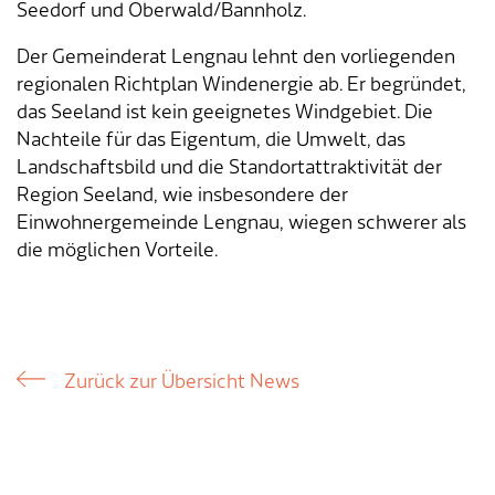
Verkehr & Mobilität
Offene Stellen
Seedorf und Oberwald/Bannholz.
Der Gemeinderat Lengnau lehnt den vorliegenden
Sicherheit
Schnupperlehre / Lehrstelle
regionalen Richtplan Windenergie ab. Er begründet,
das Seeland ist kein geeignetes Windgebiet. Die
Über Lengnau
Gemeindenetzwerke
Nachteile für das Eigentum, die Umwelt, das
Landschaftsbild und die Standortattraktivität der
Wirtschaft
Region Seeland, wie insbesondere der
Einwohnergemeinde Lengnau, wiegen schwerer als
die möglichen Vorteile.
Zurück zur Übersicht News