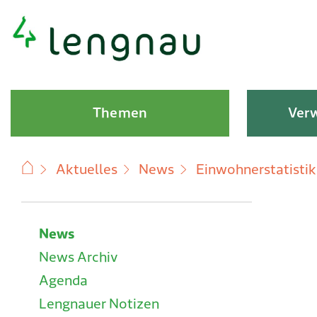
Schnellnavigation
Hauptnavigation
Themen
Verw
Aktuelles
News
Einwohnerstatisti
Subnavigation
News
News Archiv
Agenda
Lengnauer Notizen