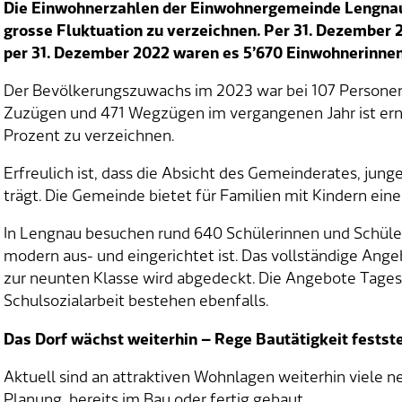
Die Einwohnerzahlen der Einwohnergemeinde Lengnau s
grosse Fluktuation zu verzeichnen. Per 31. Dezember
per 31. Dezember 2022 waren es 5’670 Einwohnerinne
Der Bevölkerungszuwachs im 2023 war bei 107 Personen 
Zuzügen und 471 Wegzügen im vergangenen Jahr ist erne
Prozent zu verzeichnen.
Erfreulich ist, dass die Absicht des Gemeinderates, jun
trägt. Die Gemeinde bietet für Familien mit Kindern eine
In Lengnau besuchen rund 640 Schülerinnen und Schüler 
modern aus- und eingerichtet ist. Das vollständige Ang
zur neunten Klasse wird abgedeckt. Die Angebote Tages
Schulsozialarbeit bestehen ebenfalls.
Das Dorf wächst weiterhin – Rege Bautätigkeit festst
Aktuell sind an attraktiven Wohnlagen weiterhin viele 
Planung, bereits im Bau oder fertig gebaut.