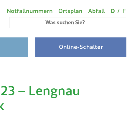
Wichtige Links
Sprach
(A
Metanavigation
Notfallnummern
Ortsplan
Abfall
D
/
F
Suchbegriff
Online-Schalter
023 – Lengnau
k