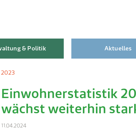
altung & Politik
Aktuelles
k 2023
Einwohnerstatistik 2
Skip
to
wächst weiterhin star
content
11.04.2024