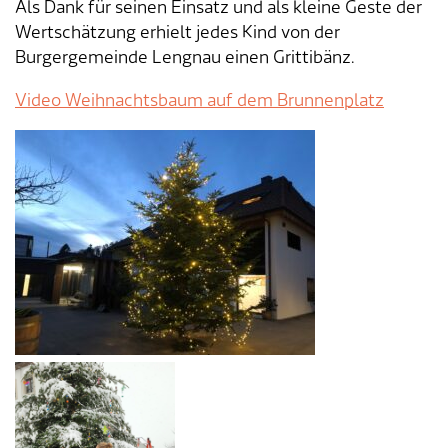
Verkehr & Mobilität
Offene Stellen
Als Dank für seinen Einsatz und als kleine Geste der
Wertschätzung erhielt jedes Kind von der
Sicherheit
Schnupperlehre / Lehrstelle
Burgergemeinde Lengnau einen Grittibänz.
Video Weihnachtsbaum auf dem Brunnenplatz
Über Lengnau
Gemeindenetzwerke
Wirtschaft