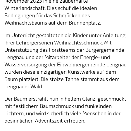
November 2023 in eine zauberhafte
Winterlandschaft. Dies schuf die idealen
Tageselternverein
Gastronomie
Sozialversicherungen
ÖREB-Kataster
Burgergemeinde
Finanzabteilung
Dienstleistungen A-Z
Bedingungen für das Schmücken des
Weihnachtsbaums auf dem Brunnenplatz.
Vermietung von Freizeitanlagen
Soziales
Kirchgemeinden
Sozialabteilung
Adressverzeichnis
Im Unterricht gestalteten die Kinder unter Anleitung
ihrer Lehrerpersonen Weihnachtsschmuck. Mit
Veranstaltungsbewilligung
Steuern
Partnergemeinden
Bau- und Planungsabteilung
Kontakt & Öffnungszeiten
Unterstützung des Forstteams der Burgergemeinde
Lengnau und der Mitarbeiter der Energie- und
Bauen & Planen
Betriebs- und Tiefbauabteilung
Wasserversorgung der Einwohnergemeinde Lengnau
wurden diese einzigartigen Kunstwerke auf dem
Umwelt
Werkhof
Baum platziert. Die stolze Tanne stammt aus dem
Lengnauer Wald.
Energie & Wasser
Schulverwaltung
Der Baum erstrahlt nun in hellem Glanz, geschmückt
Abfall
Kindertagesstätte
mit festlichem Baumschmuck und funkelnden
Lichtern, und wird sicherlich viele Menschen in der
Tiere
Mitarbeitende
besinnlichen Adventszeit erfreuen.