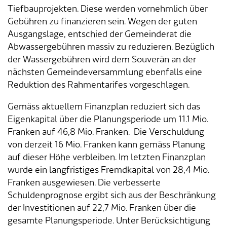
Tiefbauprojekten. Diese werden vornehmlich über
Gebühren zu finanzieren sein. Wegen der guten
Tageselternverein
Gastronomie
Sozialversicherungen
ÖREB-Kataster
Burgergemeinde
Finanzabteilung
Dienstleistungen A-Z
Ausgangslage, entschied der Gemeinderat die
Abwassergebühren massiv zu reduzieren. Bezüglich
Vermietung von Freizeitanlagen
Soziales
Kirchgemeinden
Sozialabteilung
Adressverzeichnis
der Wassergebühren wird dem Souverän an der
nächsten Gemeindeversammlung ebenfalls eine
Veranstaltungsbewilligung
Steuern
Partnergemeinden
Bau- und Planungsabteilung
Kontakt & Öffnungszeiten
Reduktion des Rahmentarifes vorgeschlagen.
Bauen & Planen
Betriebs- und Tiefbauabteilung
Gemäss aktuellem Finanzplan reduziert sich das
Eigenkapital über die Planungsperiode um 11.1 Mio.
Umwelt
Werkhof
Franken auf 46,8 Mio. Franken. Die Verschuldung
von derzeit 16 Mio. Franken kann gemäss Planung
Energie & Wasser
Schulverwaltung
auf dieser Höhe verbleiben. Im letzten Finanzplan
wurde ein langfristiges Fremdkapital von 28,4 Mio.
Abfall
Kindertagesstätte
Franken ausgewiesen. Die verbesserte
Schuldenprognose ergibt sich aus der Beschränkung
Tiere
Mitarbeitende
der Investitionen auf 22,7 Mio. Franken über die
gesamte Planungsperiode. Unter Berücksichtigung