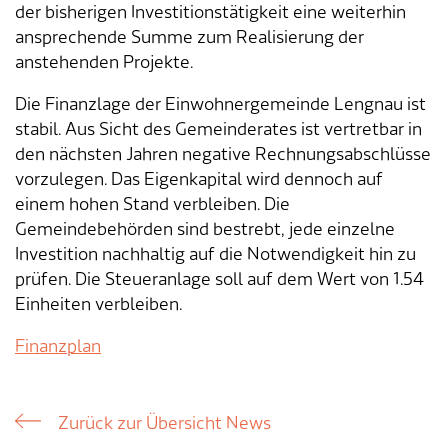
Verkehr & Mobilität
Offene Stellen
der bisherigen Investitionstätigkeit eine weiterhin
ansprechende Summe zum Realisierung der
Sicherheit
Schnupperlehre / Lehrstelle
anstehenden Projekte.
Die Finanzlage der Einwohnergemeinde Lengnau ist
Über Lengnau
Gemeindenetzwerke
stabil. Aus Sicht des Gemeinderates ist vertretbar in
den nächsten Jahren negative Rechnungsabschlüsse
Wirtschaft
vorzulegen. Das Eigenkapital wird dennoch auf
einem hohen Stand verbleiben. Die
Gemeindebehörden sind bestrebt, jede einzelne
Investition nachhaltig auf die Notwendigkeit hin zu
prüfen. Die Steueranlage soll auf dem Wert von 1.54
Einheiten verbleiben.
Finanzplan
Zurück zur Übersicht News