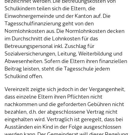
bezeichnet werden. Die Betreuungskosten von
Schulkindern teilen sich die Eltern, die
Tageselternverein
Gastronomie
Sozialversicherungen
ÖREB-Kataster
Burgergemeinde
Finanzabteilung
Dienstleistungen A-Z
Einwohnergemeinde und der Kanton auf. Die
Tagesschulfinanzierung geht von den
Vermietung von Freizeitanlagen
Soziales
Kirchgemeinden
Sozialabteilung
Adressverzeichnis
Normlohnkosten aus. Die Normlohnkosten decken
im Durchschnitt die Lohnkosten für das
Veranstaltungsbewilligung
Steuern
Partnergemeinden
Bau- und Planungsabteilung
Kontakt & Öffnungszeiten
Betreuungspersonal inkl. Zuschlag für
Sozialversicherungen, Leitung, Weiterbildung und
Bauen & Planen
Betriebs- und Tiefbauabteilung
Abwesenheiten. Sofern die Eltern ihren finanziellen
Beitrag leisten, steht die Tagesschule jedem
Umwelt
Werkhof
Schulkind offen.
Vereinzelt zeigte sich jedoch in der Vergangenheit,
Energie & Wasser
Schulverwaltung
dass einzelne Eltern ihren Pflichten nicht
nachkommen und die geforderten Gebühren nicht
Abfall
Kindertagesstätte
bezahlen, d.h. der abgeschlossene Vertrag nicht
eingehalten wird. Vertraglich ist geregelt, dass bei
Tiere
Mitarbeitende
Ausständen ein Kind in der Folge ausgeschlossen
werden kann. Der Gemeinderat will dieser Regelung