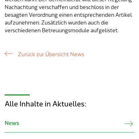
Verkehr & Mobilität
Offene Stellen
Nachachtung verschaffen und beschloss in der
besagten Verordnung einen entsprechenden Artikel
Sicherheit
Schnupperlehre / Lehrstelle
aufzunehmen. Zusätzlich wurden auch die
verschiedenen Betreuungsmodule aufgelistet.
Über Lengnau
Gemeindenetzwerke
Wirtschaft
Zurück zur Übersicht News
Alle Inhalte in Aktuelles:
News