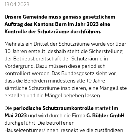
13.04.2023
Tageselternverein
Gastronomie
Sozialversicherungen
ÖREB-Kataster
Burgergemeinde
Finanzabteilung
Dienstleistungen A-Z
Unsere Gemeinde muss gemäss gesetzlichem
Auftrag des Kantons Bern im Jahr 2023 eine
Vermietung von Freizeitanlagen
Soziales
Kirchgemeinden
Sozialabteilung
Adressverzeichnis
Kontrolle der Schutzräume durchführen.
Veranstaltungsbewilligung
Steuern
Partnergemeinden
Bau- und Planungsabteilung
Kontakt & Öffnungszeiten
Mehr als ein Drittel der Schutzräume wurde vor über
30 Jahren erstellt, deshalb steht die Sicherstellung
Bauen & Planen
Betriebs- und Tiefbauabteilung
der Betriebsbereitschaft der Schutzräume im
Vordergrund. Dazu müssen diese periodisch
Umwelt
Werkhof
kontrolliert werden. Das Bundesgesetz sieht vor,
dass die Behörden mindestens alle 10 Jahre
sämtliche Schutzräume inspizieren, eine Mängelliste
Energie & Wasser
Schulverwaltung
erstellen und die Mängel beheben lassen.
Abfall
Kindertagesstätte
Die
periodische
Schutzraumkontrolle
startet
im
Mai 2023
und wird durch die Firma
G. Bühler GmbH
Tiere
Mitarbeitende
durchgeführt. Die betroffenen
Hauseigentümer/innen, respektive die zuständigen