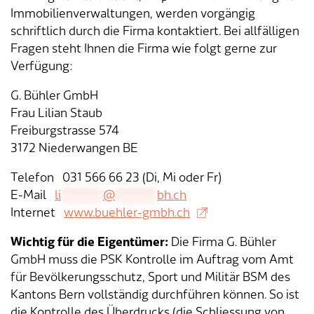
Verkehr & Mobilität
Offene Stellen
Immobilienverwaltungen, werden vorgängig
schriftlich durch die Firma kontaktiert. Bei allfälligen
Sicherheit
Schnupperlehre / Lehrstelle
Fragen steht Ihnen die Firma wie folgt gerne zur
Verfügung:
Über Lengnau
Gemeindenetzwerke
G. Bühler GmbH
Wirtschaft
Frau Lilian Staub
Freiburgstrasse 574
3172 Niederwangen BE
Telefon 031 566 66 23 (Di, Mi oder Fr)
E-Mail
li
**********
@
**********
bh.ch
Internet
www.buehler-gmbh.ch
Wichtig für die Eigentümer:
Die Firma G. Bühler
GmbH muss die PSK Kontrolle im Auftrag vom Amt
für Bevölkerungsschutz, Sport und Militär BSM des
Kantons Bern vollständig durchführen können. So ist
die Kontrolle des Überdrucks (die Schliessung von