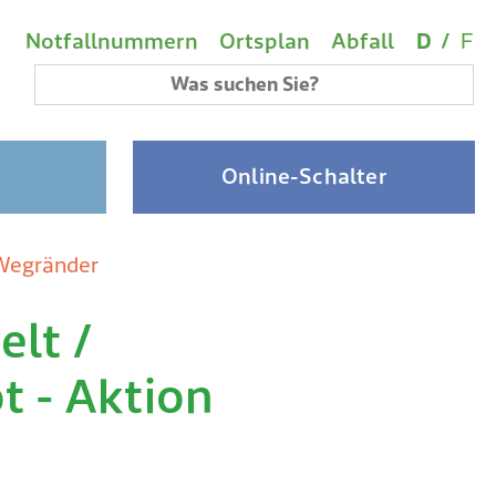
Wichtige Links
Sprach
(A
Metanavigation
Notfallnummern
Ortsplan
Abfall
D
/
F
Suchbegriff
Online-Schalter
 Wegränder
lt /
 - Aktion