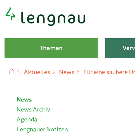
Schnellnavigation
Hauptnavigation
Themen
Verw
Aktuelles
News
Für eine saubere 
Subnavigation
News
News Archiv
Agenda
Lengnauer Notizen