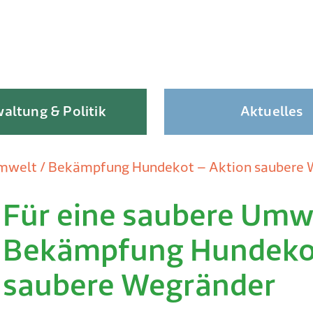
altung & Politik
Aktuelles
Umwelt / Bekämpfung Hundekot – Aktion saubere
Für eine saubere Umwe
Skip
to
Bekämpfung Hundekot
content
saubere Wegränder