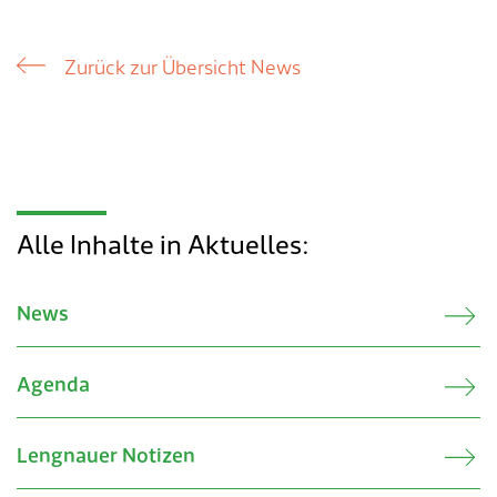
Verkehr & Mobilität
Offene Stellen
Sicherheit
Schnupperlehre / Lehrstelle
Zurück zur Übersicht News
Über Lengnau
Gemeindenetzwerke
Wirtschaft
Alle Inhalte in Aktuelles:
News
Agenda
Lengnauer Notizen