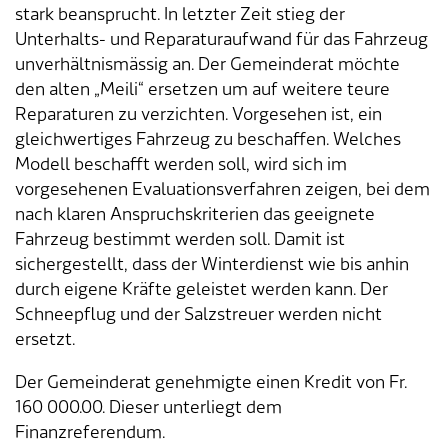
stark beansprucht. In letzter Zeit stieg der
Unterhalts- und Reparaturaufwand für das Fahrzeug
Tageselternverein
Gastronomie
Sozialversicherungen
ÖREB-Kataster
Burgergemeinde
Finanzabteilung
Dienstleistungen A-Z
unverhältnismässig an. Der Gemeinderat möchte
den alten „Meili“ ersetzen um auf weitere teure
Vermietung von Freizeitanlagen
Soziales
Kirchgemeinden
Sozialabteilung
Adressverzeichnis
Reparaturen zu verzichten. Vorgesehen ist, ein
gleichwertiges Fahrzeug zu beschaffen. Welches
Veranstaltungsbewilligung
Steuern
Partnergemeinden
Bau- und Planungsabteilung
Kontakt & Öffnungszeiten
Modell beschafft werden soll, wird sich im
vorgesehenen Evaluationsverfahren zeigen, bei dem
Bauen & Planen
Betriebs- und Tiefbauabteilung
nach klaren Anspruchskriterien das geeignete
Fahrzeug bestimmt werden soll. Damit ist
Umwelt
Werkhof
sichergestellt, dass der Winterdienst wie bis anhin
durch eigene Kräfte geleistet werden kann. Der
Energie & Wasser
Schulverwaltung
Schneepflug und der Salzstreuer werden nicht
ersetzt.
Abfall
Kindertagesstätte
Der Gemeinderat genehmigte einen Kredit von Fr.
Tiere
Mitarbeitende
160 000.00. Dieser unterliegt dem
Finanzreferendum.