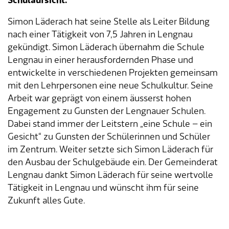
Schulaufsicht.
Simon Läderach hat seine Stelle als Leiter Bildung
Tageselternverein
Gastronomie
Sozialversicherungen
ÖREB-Kataster
Burgergemeinde
Finanzabteilung
Dienstleistungen A-Z
nach einer Tätigkeit von 7,5 Jahren in Lengnau
gekündigt. Simon Läderach übernahm die Schule
Vermietung von Freizeitanlagen
Soziales
Kirchgemeinden
Sozialabteilung
Adressverzeichnis
Lengnau in einer herausfordernden Phase und
entwickelte in verschiedenen Projekten gemeinsam
Veranstaltungsbewilligung
Steuern
Partnergemeinden
Bau- und Planungsabteilung
Kontakt & Öffnungszeiten
mit den Lehrpersonen eine neue Schulkultur. Seine
Arbeit war geprägt von einem äusserst hohen
Bauen & Planen
Betriebs- und Tiefbauabteilung
Engagement zu Gunsten der Lengnauer Schulen.
Dabei stand immer der Leitstern „eine Schule – ein
Umwelt
Werkhof
Gesicht“ zu Gunsten der Schülerinnen und Schüler
im Zentrum. Weiter setzte sich Simon Läderach für
Energie & Wasser
Schulverwaltung
den Ausbau der Schulgebäude ein. Der Gemeinderat
Lengnau dankt Simon Läderach für seine wertvolle
Abfall
Kindertagesstätte
Tätigkeit in Lengnau und wünscht ihm für seine
Zukunft alles Gute.
Tiere
Mitarbeitende