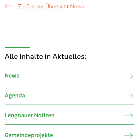
Verkehr & Mobilität
Offene Stellen
Zurück zur Übersicht News
Sicherheit
Schnupperlehre / Lehrstelle
Über Lengnau
Gemeindenetzwerke
Wirtschaft
Alle Inhalte in Aktuelles:
News
Agenda
Lengnauer Notizen
Gemeindeprojekte