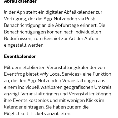
Abfallkalender
Verkehr & Mobilität
Offene Stellen
In der App steht ein digitaler Abfallkalender zur
Sicherheit
Schnupperlehre / Lehrstelle
Verfügung, der die App-Nutzenden via Push-
Benachrichtigung an die Abfuhrtage erinnert. Die
Über Lengnau
Gemeindenetzwerke
Benachrichtigungen können nach individuellen
Bedürfnissen, zum Beispiel zur Art der Abfuhr,
Wirtschaft
eingestellt werden.
Eventkalender
Mit dem etablierten Veranstaltungskalender von
Eventfrog bietet «My Local Services» eine Funktion
an, die den App-Nutzenden Veranstaltungen aus
einem individuell wählbaren geografischen Umkreis
anzeigt. Veranstalterinnen und Veranstalter können
ihre Events kostenlos und mit wenigen Klicks im
Kalender eintragen. Sie haben zudem die
Möglichkeit, Tickets anzubieten.