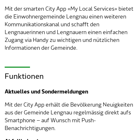
Mit der smarten City App «My Local Services» bietet
Tageselternverein
Gastronomie
Sozialversicherungen
ÖREB-Kataster
Burgergemeinde
Finanzabteilung
Dienstleistungen A-Z
die Einwohnergemeinde Lengnau einen weiteren
Kommunikationskanal und schafft den
Vermietung von Freizeitanlagen
Soziales
Kirchgemeinden
Sozialabteilung
Adressverzeichnis
Lengnauerinnen und Lengnauern einen einfachen
Zugang via Handy zu wichtigen und nützlichen
Veranstaltungsbewilligung
Steuern
Partnergemeinden
Bau- und Planungsabteilung
Kontakt & Öffnungszeiten
Informationen der Gemeinde.
Bauen & Planen
Betriebs- und Tiefbauabteilung
Funktionen
Umwelt
Werkhof
Aktuelles und Sondermeldungen
Energie & Wasser
Schulverwaltung
Mit der City App erhält die Bevölkerung Neuigkeiten
Abfall
Kindertagesstätte
aus der Gemeinde Lengnau regelmässig direkt aufs
Smartphone – auf Wunsch mit Push-
Tiere
Mitarbeitende
Benachrichtigungen.