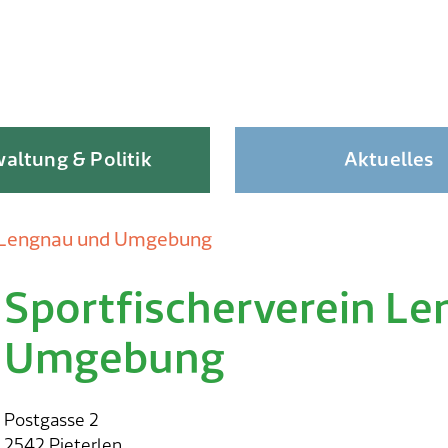
altung & Politik
Aktuelles
n Lengnau und Umgebung
Sportfischerverein L
Skip
to
Umgebung
content
Postgasse 2
2542 Pieterlen