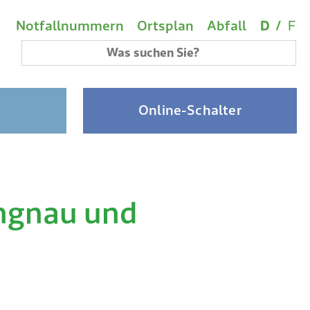
Wichtige Links
Sprach
(A
Metanavigation
Notfallnummern
Ortsplan
Abfall
D
/
F
Suchbegriff
Online-Schalter
engnau und