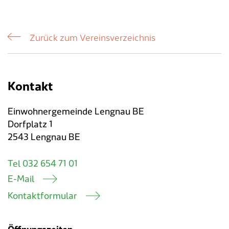
Tageselternverein
Gastronomie
Sozialversicherungen
ÖREB-Kataster
Burgergemeinde
Finanzabteilung
Dienstleistungen A-Z
Zurück zum Vereinsverzeichnis
Vermietung von Freizeitanlagen
Soziales
Kirchgemeinden
Sozialabteilung
Adressverzeichnis
Veranstaltungsbewilligung
Steuern
Partnergemeinden
Bau- und Planungsabteilung
Kontakt & Öffnungszeiten
Kontakt
Bauen & Planen
Betriebs- und Tiefbauabteilung
Einwohnergemeinde Lengnau BE
Dorfplatz 1
Umwelt
Werkhof
2543 Lengnau BE
Energie & Wasser
Schulverwaltung
Tel 032 654 71 01
E-Mail
Abfall
Kindertagesstätte
Kontaktformular
Tiere
Mitarbeitende