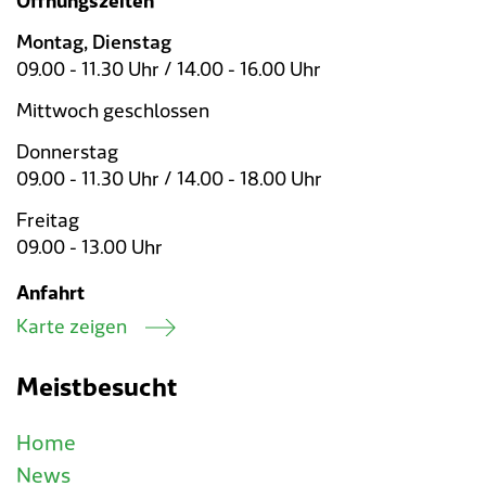
Öffnungszeiten
Verkehr & Mobilität
Offene Stellen
Montag, Dienstag
Sicherheit
Schnupperlehre / Lehrstelle
09.00 - 11.30 Uhr / 14.00 - 16.00 Uhr
Mittwoch geschlossen
Über Lengnau
Gemeindenetzwerke
Donnerstag
Wirtschaft
09.00 - 11.30 Uhr / 14.00 - 18.00 Uhr
Freitag
09.00 - 13.00 Uhr
Anfahrt
Karte zeigen
Meistbesucht
Home
News