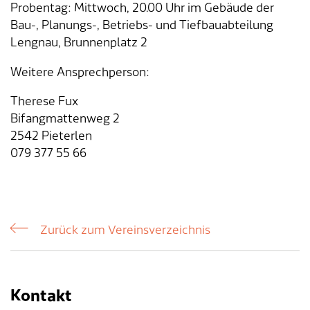
Probentag: Mittwoch, 20.00 Uhr im Gebäude der
Bau-, Planungs-, Betriebs- und Tiefbauabteilung
Tageselternverein
Gastronomie
Sozialversicherungen
ÖREB-Kataster
Burgergemeinde
Finanzabteilung
Dienstleistungen A-Z
Lengnau, Brunnenplatz 2
Vermietung von Freizeitanlagen
Soziales
Kirchgemeinden
Sozialabteilung
Adressverzeichnis
Weitere Ansprechperson:
Therese Fux
Veranstaltungsbewilligung
Steuern
Partnergemeinden
Bau- und Planungsabteilung
Kontakt & Öffnungszeiten
Bifangmattenweg 2
2542 Pieterlen
Bauen & Planen
Betriebs- und Tiefbauabteilung
079 377 55 66
Umwelt
Werkhof
Energie & Wasser
Schulverwaltung
Zurück zum Vereinsverzeichnis
Abfall
Kindertagesstätte
Tiere
Mitarbeitende
Kontakt