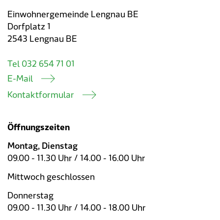
Verkehr & Mobilität
Offene Stellen
Einwohnergemeinde Lengnau BE
Dorfplatz 1
Sicherheit
Schnupperlehre / Lehrstelle
2543 Lengnau BE
Über Lengnau
Gemeindenetzwerke
Tel 032 654 71 01
Wirtschaft
E-Mail
Kontaktformular
Öffnungszeiten
Montag, Dienstag
09.00 - 11.30 Uhr / 14.00 - 16.00 Uhr
Mittwoch geschlossen
Donnerstag
09.00 - 11.30 Uhr / 14.00 - 18.00 Uhr