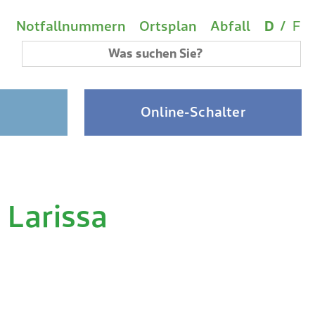
Wichtige Links
Sprach
(A
Metanavigation
Notfallnummern
Ortsplan
Abfall
D
/
F
Suchbegriff
Online-Schalter
 Larissa