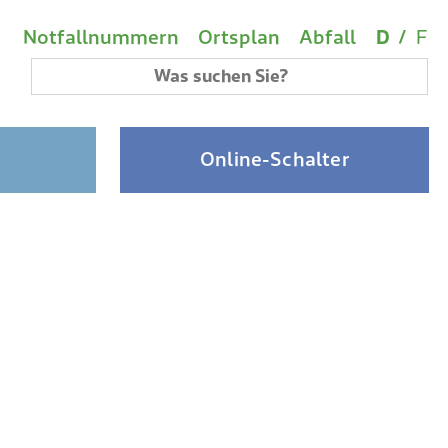
Wichtige Links
Sprach
(A
Metanavigation
Notfallnummern
Ortsplan
Abfall
D
/
F
Suchbegriff
Online-Schalter