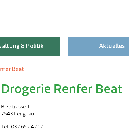
altung & Politik
Aktuelles
nfer Beat
Drogerie Renfer Beat
Skip
to
content
Bielstrasse 1
2543 Lengnau
Tel: 032 652 42 12