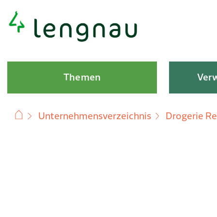
Schnellnavigation
Hauptnavigation
Themen
Verw
Unternehmensverzeichnis
Drogerie Re
Subnavigation