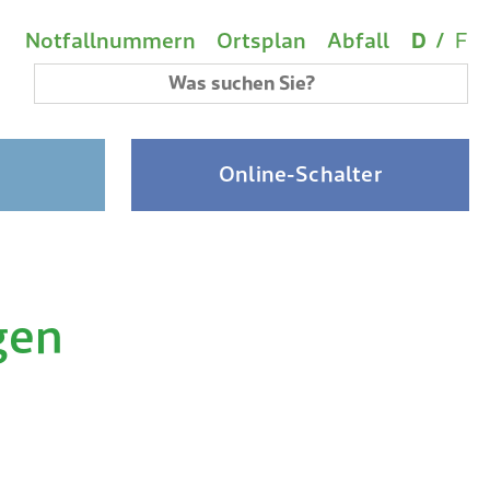
Wichtige Links
Sprach
(A
Metanavigation
Notfallnummern
Ortsplan
Abfall
D
/
F
Suchbegriff
Online-Schalter
gen