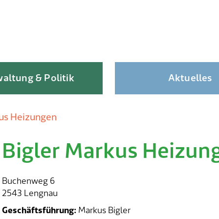
altung & Politik
Aktuelles
kus Heizungen
Bigler Markus Heizun
Skip
to
content
Buchenweg 6
2543 Lengnau
Geschäftsführung:
Markus Bigler