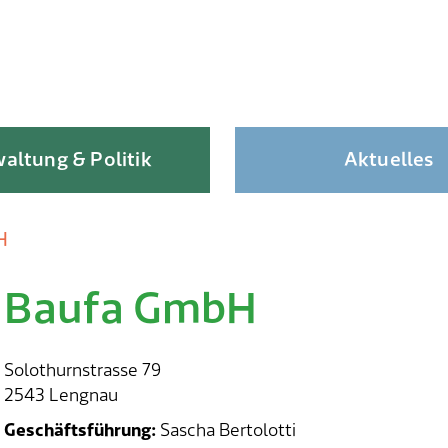
altung & Politik
Aktuelles
H
Baufa GmbH
Skip
to
content
Solothurnstrasse 79
2543 Lengnau
Geschäftsführung:
Sascha Bertolotti