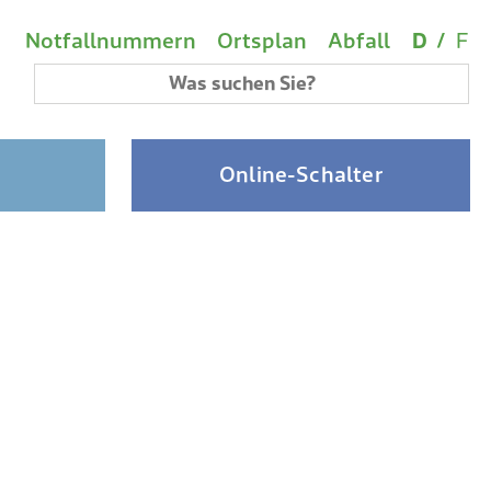
Wichtige Links
Sprach
(A
Metanavigation
Notfallnummern
Ortsplan
Abfall
D
/
F
Suchbegriff
Online-Schalter