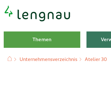
Schnellnavigation
Hauptnavigation
Themen
Verw
Unternehmensverzeichnis
Atelier 30
Subnavigation