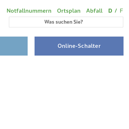
Wichtige Links
Sprach
(A
Metanavigation
Notfallnummern
Ortsplan
Abfall
D
/
F
Suchbegriff
Online-Schalter