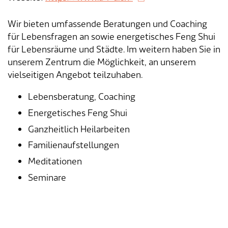
Tageselternverein
Gastronomie
Sozialversicherungen
ÖREB-Kataster
Burgergemeinde
Finanzabteilung
Dienstleistungen A-Z
Wir bieten umfassende Beratungen und Coaching
für Lebensfragen an sowie energetisches Feng Shui
Vermietung von Freizeitanlagen
Soziales
Kirchgemeinden
Sozialabteilung
Adressverzeichnis
für Lebensräume und Städte. Im weitern haben Sie in
unserem Zentrum die Möglichkeit, an unserem
Veranstaltungsbewilligung
Steuern
Partnergemeinden
Bau- und Planungsabteilung
Kontakt & Öffnungszeiten
vielseitigen Angebot teilzuhaben.
Lebensberatung, Coaching
Bauen & Planen
Betriebs- und Tiefbauabteilung
Energetisches Feng Shui
Umwelt
Werkhof
Ganzheitlich Heilarbeiten
Familienaufstellungen
Energie & Wasser
Schulverwaltung
Meditationen
Seminare
Abfall
Kindertagesstätte
Tiere
Mitarbeitende