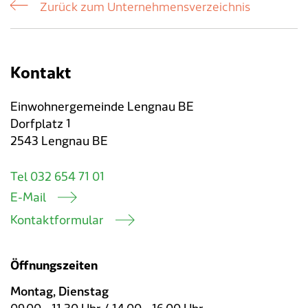
Verkehr & Mobilität
Offene Stellen
Zurück zum Unternehmensverzeichnis
Sicherheit
Schnupperlehre / Lehrstelle
Kontakt
Über Lengnau
Gemeindenetzwerke
Einwohnergemeinde Lengnau BE
Wirtschaft
Dorfplatz 1
2543 Lengnau BE
Tel 032 654 71 01
E-Mail
Kontaktformular
Öffnungszeiten
Montag, Dienstag